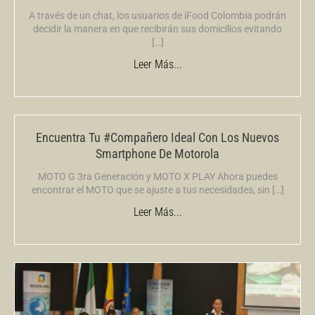
A través de un chat, los usuarios de iFood Colombia podrán
decidir la manera en que recibirán sus domicilios evitando
[…]
Leer Más...
Encuentra Tu #Compañero Ideal Con Los Nuevos
Smartphone De Motorola
MOTO G 3ra Generación y MOTO X PLAY Ahora puedes
encontrar el MOTO que se ajuste a tus necesidades, sin […]
Leer Más...