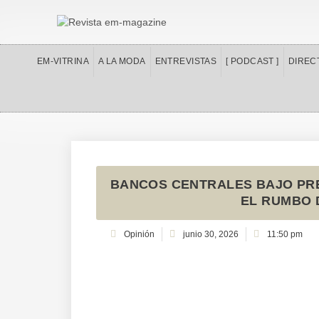
Ir
al
contenido
EM-VITRINA
A LA MODA
ENTREVISTAS
[ PODCAST ]
DIREC
BANCOS CENTRALES BAJO PRE
EL RUMBO 
Opinión
junio 30, 2026
11:50 pm