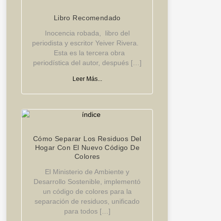
Libro Recomendado
Inocencia robada, libro del
periodista y escritor Yeiver Rivera.
Esta es la tercera obra
periodística del autor, después […]
Leer Más...
Cómo Separar Los Residuos Del
Hogar Con El Nuevo Código De
Colores
El Ministerio de Ambiente y
Desarrollo Sostenible, implementó
un código de colores para la
separación de residuos, unificado
para todos […]