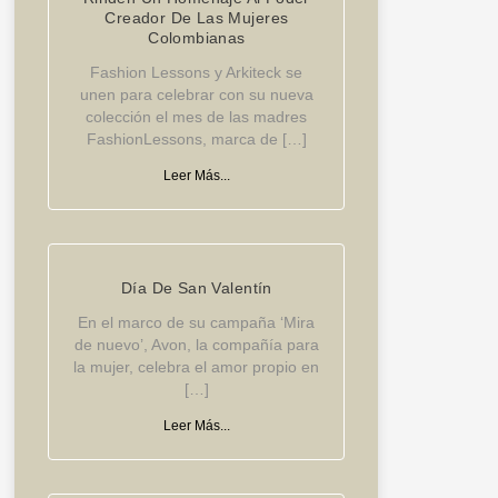
Creador De Las Mujeres
Colombianas
Fashion Lessons y Arkiteck se
unen para celebrar con su nueva
colección el mes de las madres
FashionLessons, marca de […]
Leer Más...
Día De San Valentín
En el marco de su campaña ‘Mira
de nuevo’, Avon, la compañía para
la mujer, celebra el amor propio en
[…]
Leer Más...