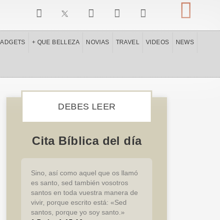
I
F
Y
P
n
a
o
i
s
c
u
n
t
e
t
t
GADGETS
+ QUE BELLEZA
NOVIAS
TRAVEL
VIDEOS
NEWS
a
b
u
e
g
o
b
r
r
o
e
e
a
k
s
m
t
DEBES LEER
Cita Bíblica del día
Sino, así como aquel que os llamó
es santo, sed también vosotros
santos en toda vuestra manera de
vivir, porque escrito está: «Sed
santos, porque yo soy santo.»