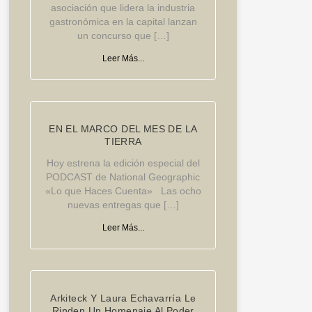
asociación que lidera la industria
gastronómica en la capital lanzan
un concurso que […]
Leer Más...
EN EL MARCO DEL MES DE LA
TIERRA
Hoy estrena la edición especial del
PODCAST de National Geographic
«Lo que Haces Cuenta» Las ocho
nuevas entregas que […]
Leer Más...
Arkiteck Y Laura Echavarría Le
Rinden Un Homenaje Al Poder