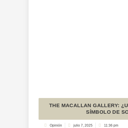
THE MACALLAN GALLERY: ¿U
SÍMBOLO DE S
Opinión
julio 7, 2025
11:36 pm