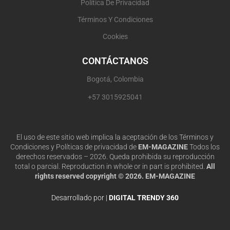
Política De Privacidad
g
o
b
r
r
o
e
e
Términos Y Condiciones
a
k
s
Cookies
m
t
CONTÁCTANOS
Bogotá, Colombia
+57 3015925041
El uso de este sitio web implica la aceptación de los Términos y
Condiciones y Políticas de privacidad de
EM-MAGAZINE
Todos los
derechos reservados – 2026. Queda prohibida su reproducción
total o parcial. Reproduction in whole or in part is prohibited.
All
rights reserved copyright © 2026. EM-MAGAZINE
Desarrollado por |
DIGITAL TRENDY 360