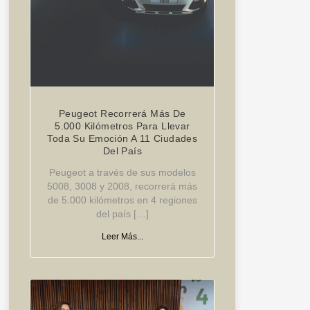
Peugeot Recorrerá Más De
5.000 Kilómetros Para Llevar
Toda Su Emoción A 11 Ciudades
Del País
Peugeot a través de sus modelos
5008, 3008 y 2008, recorrerá más
de 5.000 kilómetros en 4 regiones
del país […]
Leer Más...