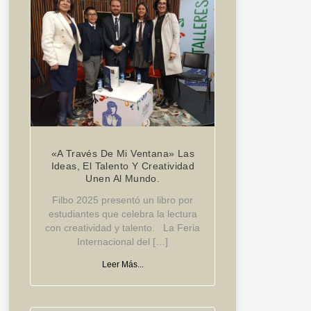
«A Través De Mi Ventana» Las
Ideas, El Talento Y Creatividad
Unen Al Mundo.
Filbo 2025 presentó un libro por
estudiantes que celebra la lectura
con creatividad y talento. La Feria
Internacional del […]
Leer Más...