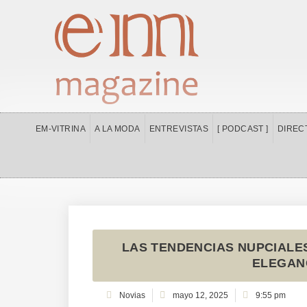
Ir
al
contenido
EM-VITRINA
A LA MODA
ENTREVISTAS
[ PODCAST ]
DIREC
LAS TENDENCIAS NUPCIALES
ELEGAN
Novias
mayo 12, 2025
9:55 pm