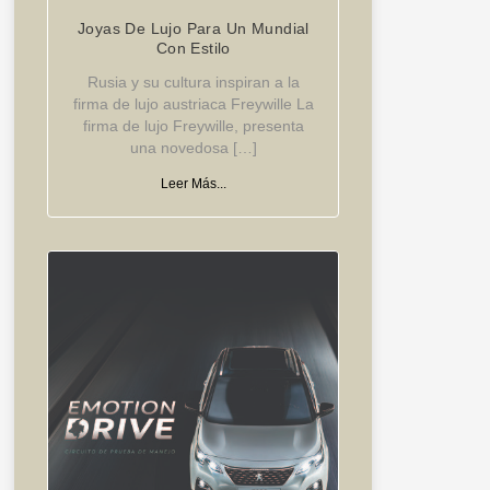
Joyas De Lujo Para Un Mundial
Con Estilo
Rusia y su cultura inspiran a la
firma de lujo austriaca Freywille La
firma de lujo Freywille, presenta
una novedosa […]
Leer Más...