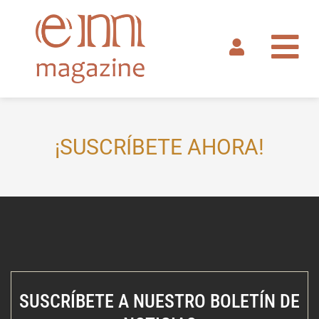
Ir
al
contenido
¡SUSCRÍBETE AHORA!
SUSCRÍBETE A NUESTRO BOLETÍN DE