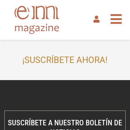
Ir
al
contenido
¡SUSCRÍBETE AHORA!
SUSCRÍBETE A NUESTRO BOLETÍN DE