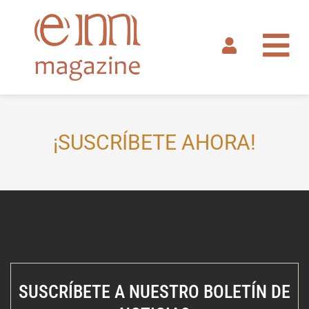
Ir
al
contenido
¡SUSCRÍBETE AHORA!
SUSCRÍBETE A NUESTRO BOLETÍN DE