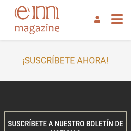
Ir
al
contenido
¡SUSCRÍBETE AHORA!
SUSCRÍBETE A NUESTRO BOLETÍN DE