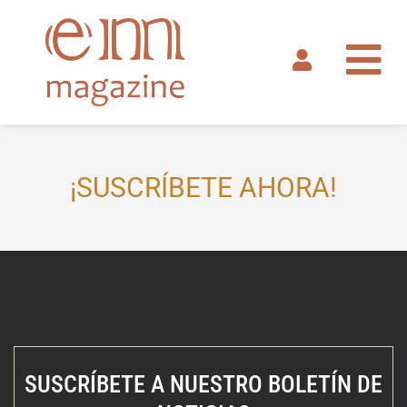
Ir
al
contenido
¡SUSCRÍBETE AHORA!
SUSCRÍBETE A NUESTRO BOLETÍN DE