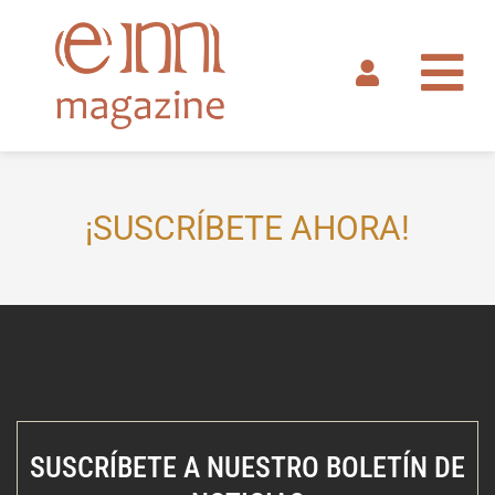
Ir
al
contenido
¡SUSCRÍBETE AHORA!
SUSCRÍBETE A NUESTRO BOLETÍN DE