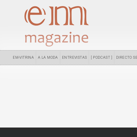
Ir
al
contenido
EM-VITRINA
A LA MODA
ENTREVISTAS
[ PODCAST ]
DIRECTO S