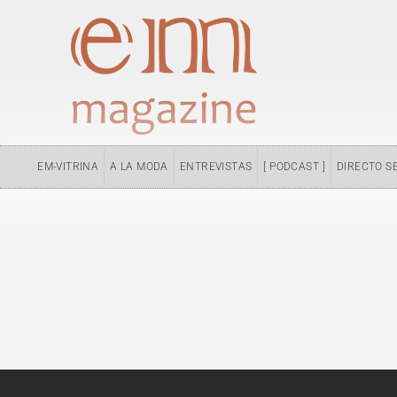
Ir
al
contenido
EM-VITRINA
A LA MODA
ENTREVISTAS
[ PODCAST ]
DIRECTO S