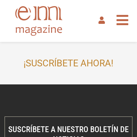
Ir
al
contenido
¡SUSCRÍBETE AHORA!
SUSCRÍBETE A NUESTRO BOLETÍN DE