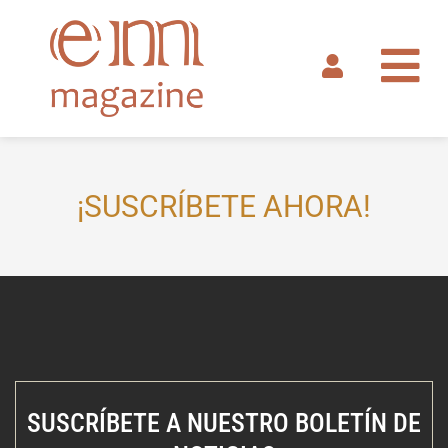
Ir
al
contenido
¡SUSCRÍBETE AHORA!
SUSCRÍBETE A NUESTRO BOLETÍN DE