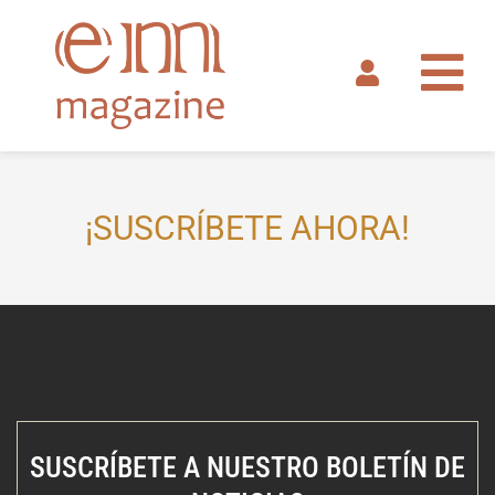
Ir
al
contenido
¡SUSCRÍBETE AHORA!
SUSCRÍBETE A NUESTRO BOLETÍN DE