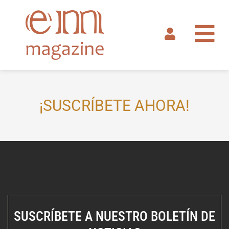
Ir
al
contenido
¡SUSCRÍBETE AHORA!
SUSCRÍBETE A NUESTRO BOLETÍN DE