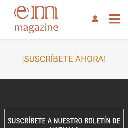
Ir
al
contenido
¡SUSCRÍBETE AHORA!
SUSCRÍBETE A NUESTRO BOLETÍN DE