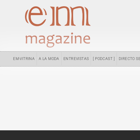
Ir
al
contenido
EM-VITRINA
A LA MODA
ENTREVISTAS
[ PODCAST ]
DIRECTO S