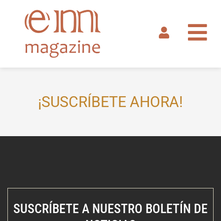
Ir
al
contenido
¡SUSCRÍBETE AHORA!
SUSCRÍBETE A NUESTRO BOLETÍN DE