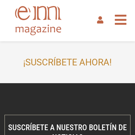
Ir
al
contenido
¡SUSCRÍBETE AHORA!
SUSCRÍBETE A NUESTRO BOLETÍN DE