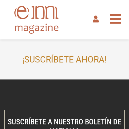
Ir
al
contenido
¡SUSCRÍBETE AHORA!
SUSCRÍBETE A NUESTRO BOLETÍN DE