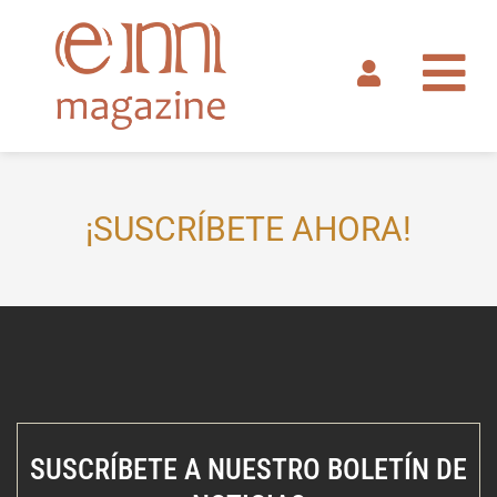
Ir
al
contenido
¡SUSCRÍBETE AHORA!
SUSCRÍBETE A NUESTRO BOLETÍN DE