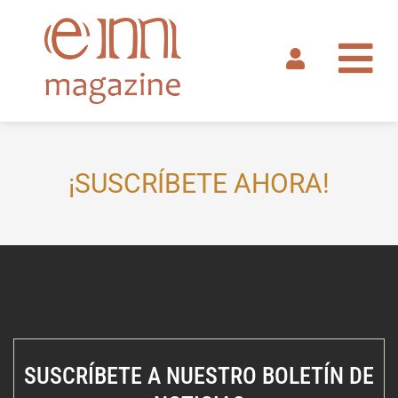
Ir
al
contenido
¡SUSCRÍBETE AHORA!
SUSCRÍBETE A NUESTRO BOLETÍN DE