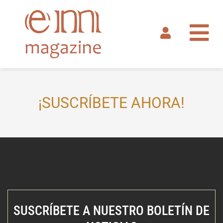
Ir
al
contenido
¡SUSCRÍBETE AHORA!
SUSCRÍBETE A NUESTRO BOLETÍN DE