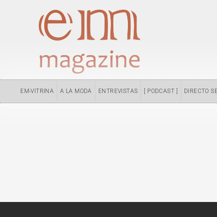
Ir
al
contenido
EM-VITRINA
A LA MODA
ENTREVISTAS
[ PODCAST ]
DIRECTO S