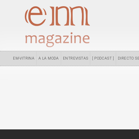
Ir
al
contenido
EM-VITRINA
A LA MODA
ENTREVISTAS
[ PODCAST ]
DIRECTO S