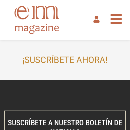
Ir
al
contenido
¡SUSCRÍBETE AHORA!
SUSCRÍBETE A NUESTRO BOLETÍN DE