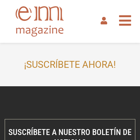
Ir
al
contenido
¡SUSCRÍBETE AHORA!
SUSCRÍBETE A NUESTRO BOLETÍN DE