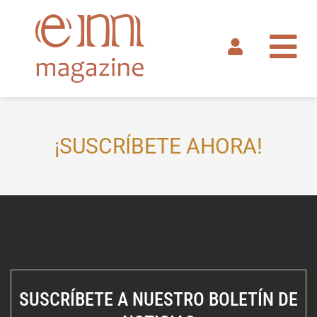
Ir
al
contenido
¡SUSCRÍBETE AHORA!
SUSCRÍBETE A NUESTRO BOLETÍN DE