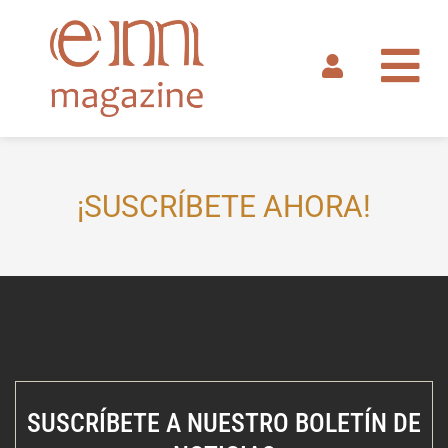
Ir
al
contenido
¡SUSCRÍBETE AHORA!
SUSCRÍBETE A NUESTRO BOLETÍN DE