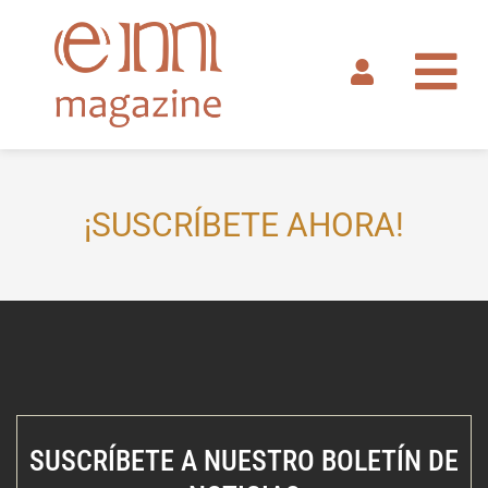
Ir
al
contenido
¡SUSCRÍBETE AHORA!
SUSCRÍBETE A NUESTRO BOLETÍN DE