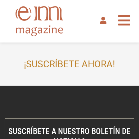
Ir
al
contenido
¡SUSCRÍBETE AHORA!
SUSCRÍBETE A NUESTRO BOLETÍN DE