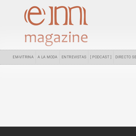
Ir
al
contenido
EM-VITRINA
A LA MODA
ENTREVISTAS
[ PODCAST ]
DIRECTO S