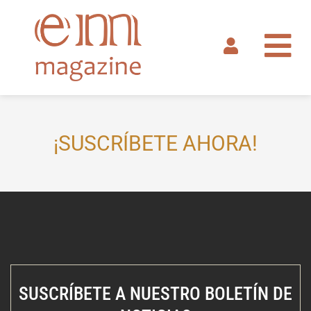
Ir
al
contenido
¡SUSCRÍBETE AHORA!
SUSCRÍBETE A NUESTRO BOLETÍN DE