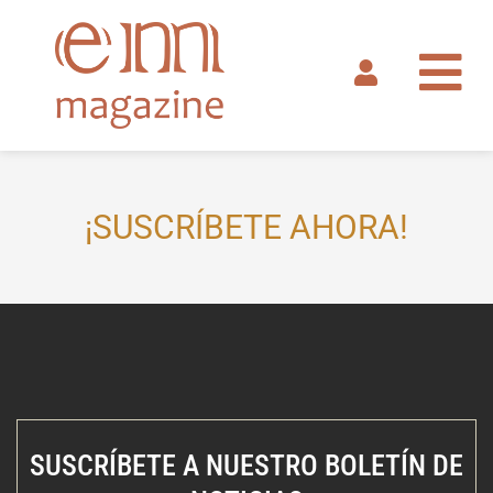
Ir
al
contenido
¡SUSCRÍBETE AHORA!
SUSCRÍBETE A NUESTRO BOLETÍN DE