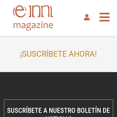
Ir
al
contenido
¡SUSCRÍBETE AHORA!
SUSCRÍBETE A NUESTRO BOLETÍN DE