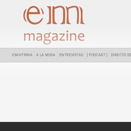
Ir
al
contenido
EM-VITRINA
A LA MODA
ENTREVISTAS
[ PODCAST ]
DIRECTO S