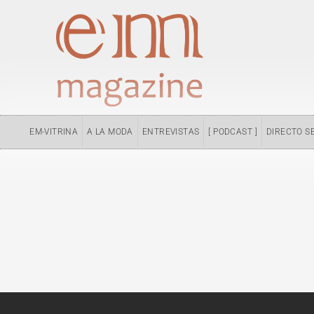
Ir
al
contenido
EM-VITRINA
A LA MODA
ENTREVISTAS
[ PODCAST ]
DIRECTO S