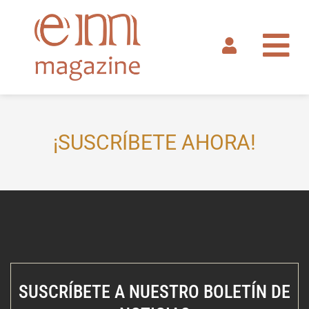
Ir
al
contenido
¡SUSCRÍBETE AHORA!
SUSCRÍBETE A NUESTRO BOLETÍN DE