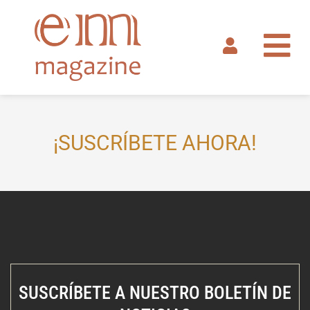
Ir
al
contenido
¡SUSCRÍBETE AHORA!
SUSCRÍBETE A NUESTRO BOLETÍN DE