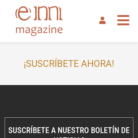
Ir
al
contenido
¡SUSCRÍBETE AHORA!
SUSCRÍBETE A NUESTRO BOLETÍN DE