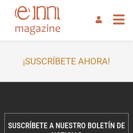
Ir
al
contenido
¡SUSCRÍBETE AHORA!
SUSCRÍBETE A NUESTRO BOLETÍN DE