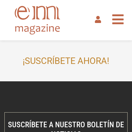
Ir
al
contenido
¡SUSCRÍBETE AHORA!
SUSCRÍBETE A NUESTRO BOLETÍN DE