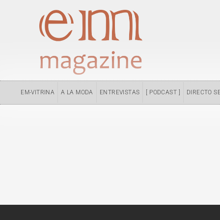
Ir
al
contenido
EM-VITRINA
A LA MODA
ENTREVISTAS
[ PODCAST ]
DIRECTO S