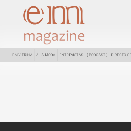
Ir
al
contenido
EM-VITRINA
A LA MODA
ENTREVISTAS
[ PODCAST ]
DIRECTO S