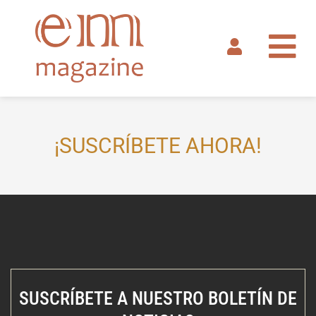
Ir
al
contenido
¡SUSCRÍBETE AHORA!
SUSCRÍBETE A NUESTRO BOLETÍN DE