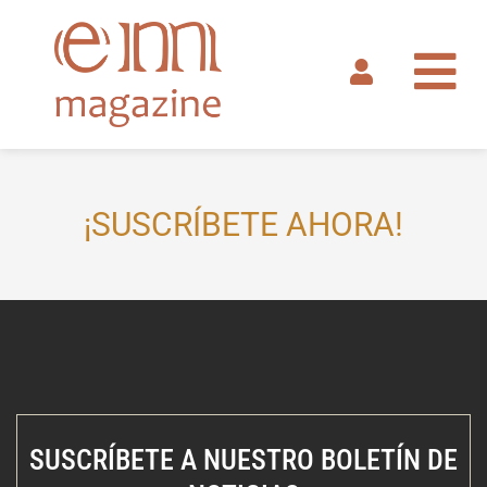
Ir
al
contenido
¡SUSCRÍBETE AHORA!
SUSCRÍBETE A NUESTRO BOLETÍN DE