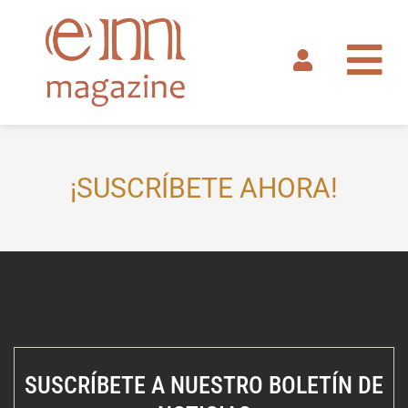
Ir
al
contenido
¡SUSCRÍBETE AHORA!
SUSCRÍBETE A NUESTRO BOLETÍN DE