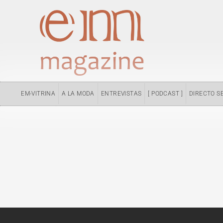
Ir
al
contenido
EM-VITRINA
A LA MODA
ENTREVISTAS
[ PODCAST ]
DIRECTO S