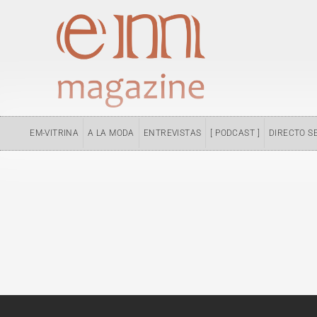
Ir
al
contenido
EM-VITRINA
A LA MODA
ENTREVISTAS
[ PODCAST ]
DIRECTO S